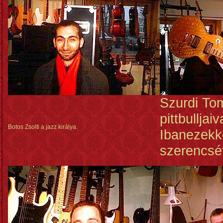
Szurdi Tom
pittbulljai
Botos Zsolti a jazz királya.
Ibanezekke
szerencsé