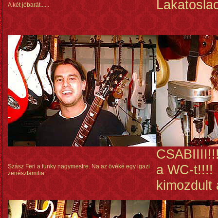
Lakatoslac
A két jóbarát......
CSABIIII!!
a WC-t!!!!
Szász Feri a funky nagymestre. Na az övéké egy igazi
zenészfamilia.
kimozdult 