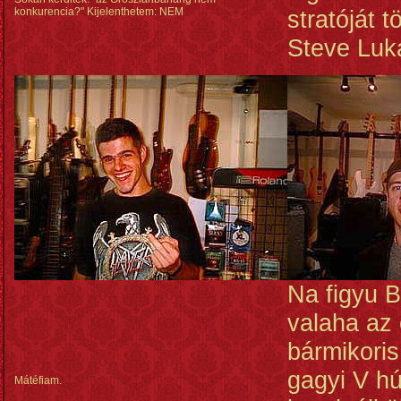
konkurencia?" Kijelenthetem: NEM
stratóját t
Steve Luka
Na figyu B
valaha az 
bármikoris 
gagyi V h
Mátéfiam.