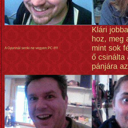
Klári jobb
hoz, meg 
mint sok f
A Gyurinál senki ne vegyen PC-t!!!!
ő csinálta
pánjára az