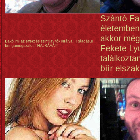
Szántó Fa
életemben
akkor még
Bakó Imi az effekt és szintijavítók királya!!! Ráadásul
bringamegszálott!! HAJRÁÁÁ!!!
Fekete Ly
találkozt
bíír elszak