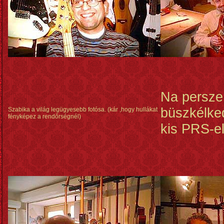
Na persze
büszkélke
Szabika a világ legügyesebb fotósa. (kár ,hogy hullákat
fényképez a rendőrségnél)
kis PRS-el