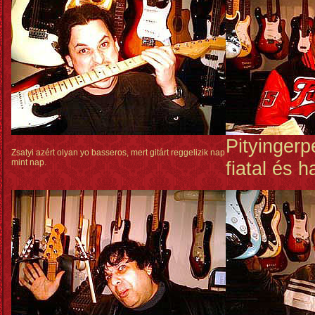
Pityingerpe
Zsatyi azért olyan yo basseros, mert gitárt reggelizik nap
mint nap.
fiatal és 