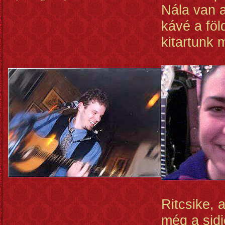
Nála van 
kávé a föl
kitartunk m
Ritcsike, 
még a sidi