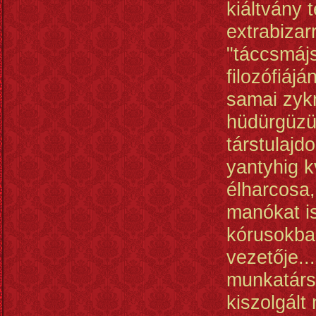
kiáltvány t
extrabizar
"táccsmájs
filozófiájá
samai zykr
hüdürgüzü
társtulajd
yantyhig 
élharcosa,
manókat i
kórusokba
vezetője..
munkatárs
kiszolgált