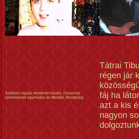
Tátrai Ti
régen jár k
közösségü
fáj ha lát
Szabolcs vigyáz mindenki házára. Gyuszival
szerelmesek egymásba de titkolták. Mostanáig.
azt a kis 
nagyon so
dolgoztun