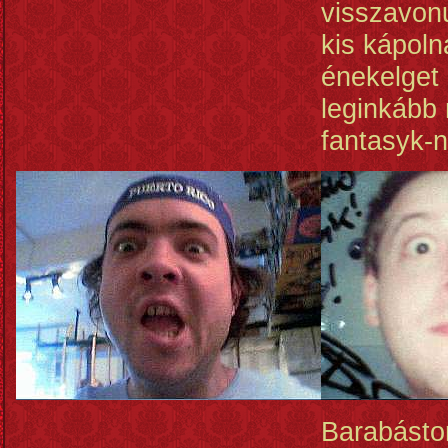
visszavon
kis kápol
énekelget 
leginkább
fantasyk-n
Barabásto