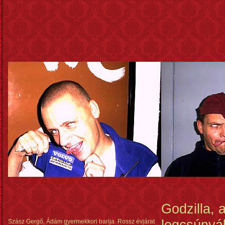
Godzilla, a
legcsúnyá
Szász Gergő, Ádám gyermekkori barija. Rossz évjárat