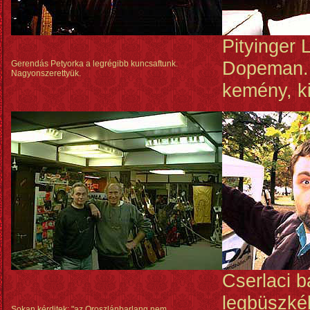
Pityinger 
Dopeman. 
Gerendás Petyorka a legrégibb kuncsaftunk.
Nagyonszerettyük.
kemény, ki
Cserlaci b
legbüszké
Sokan kérditek: "az Oroszlánbarlang nem