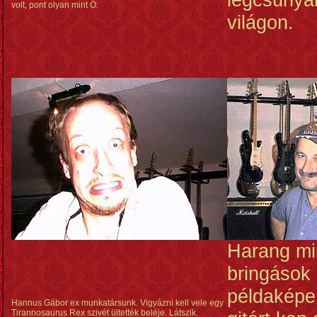
volt, pont olyan mint Ő.
világon.
Harang m
bringások 
példaképe
Hannus Gábor ex munkatársunk. Vigyázni kell vele egy
Tirannosaurus Rex szivét ültették beléje. Látszik.