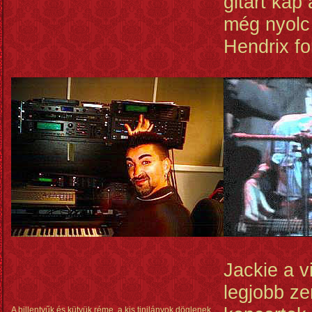
gitárt kap
még nyolc 
Hendrix fo
Jackie a v
legjobb ze
A billentyűk és kütyük réme, a kis tinilányok döglenek