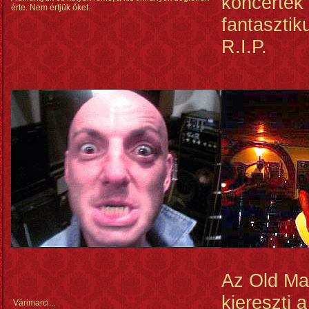
koncertek
érte. Nem értjük őket.
fantasztik
R.I.P.
Az Old Ma
kiereszti 
Várimarci...