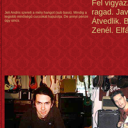
Fel vigyáz
ragad. Jav
Jeli Andris szereti a mély hangot (sub bass). Mindig a
legjobb minőségű cuccokat hajszolja. De annyi pénze
Átvedlik. B
úgy sincs.
Zenél. Elfá