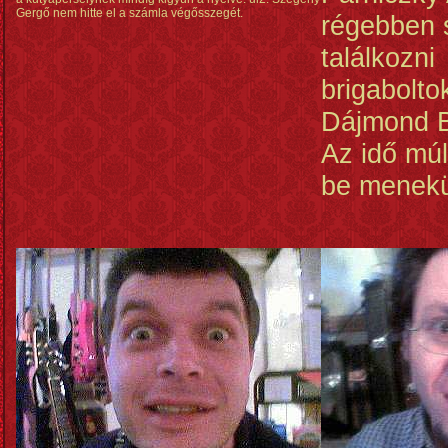
Gergő nem hitte el a számla végősszegét.
régebben s
találkozni
brigabolto
Dájmond B
Az idő múl
be menekü