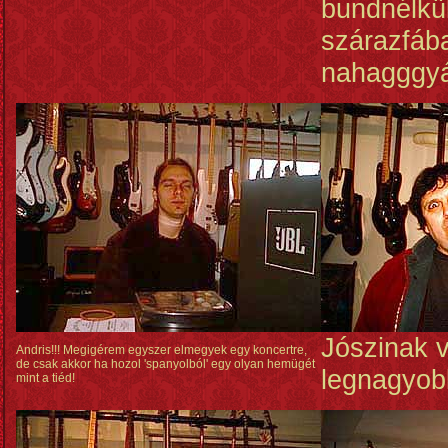
bundnélkül
szárazfáb
nahagggyá
Jószinak v
Andris!!! Megigérem egyszer elmegyek egy koncertre,
de csak akkor ha hozol 'spanyolból' egy olyan hemügét
legnagyob
mint a tiéd!