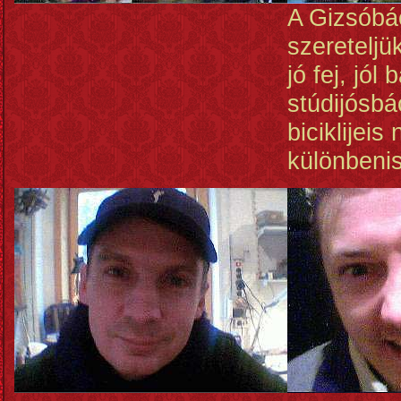
A Gizsóbá
szereteljü
jó fej, jól
stúdijósbá
biciklijeis
különbenis