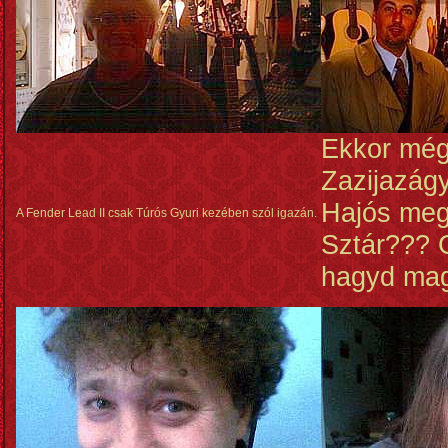
Ekkor mé
Zazijazág
Hajós me
A Fender Lead II csak Túrós Gyuri kezében szól igazán.
Sztár??? 
hagyd ma