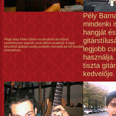
Pély Barn
mindenki i
hangját és
gitárstílu
Pégé alias Péter Gábor ex tanulónk aki kitűnő
eredménnyel végzett, most otthon praktizál. A saját
készítésű gitárján pedig andalító muzsikát ad elő barátai
legjobb c
kíséretében.
használja.
tiszta git
kedvelője.