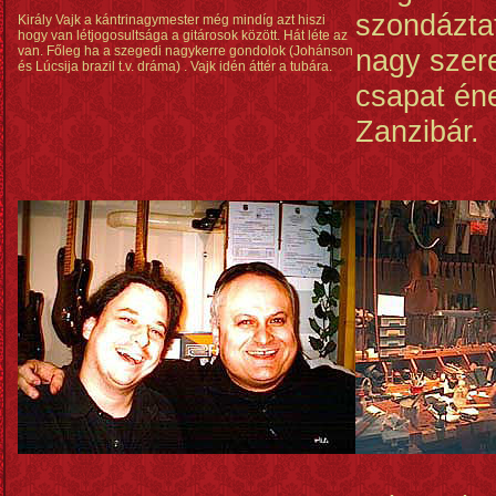
szondázta
Király Vajk a kántrinagymester még mindíg azt hiszi
hogy van létjogosultsága a gitárosok között. Hát léte az
van. Főleg ha a szegedi nagykerre gondolok (Johánson
nagy szere
és Lúcsija brazil t.v. dráma) . Vajk idén áttér a tubára.
csapat én
Zanzibár.