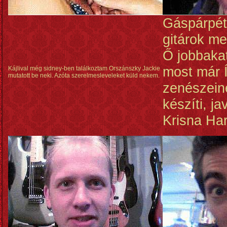
Gáspárpéte
gitárok me
Ő jobbakat
most már Í
Kájlival még sidney-ben találkoztam Orszánszky Jackie
mutatott be neki. Azóta szerelmesleveleket küld nekem.
zenészein
készíti, ja
Krisna Ha