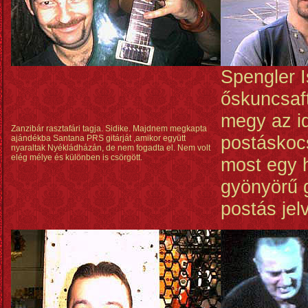
Spengler I
őskuncsaf
megy az i
Zanzibár rasztafári tagja. Sidike. Majdnem megkapta
postáskocs
ajándékba Santana PRS gitárját ,amikor együtt
nyaraltak Nyékládházán, de nem fogadta el. Nem volt
elég mélye és különben is csörgött.
most egy 
gyönyörű 
postás jel