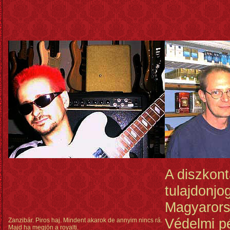
A diszkon
tulajdonjog
Magyarors
Védelmi p
Zanzibár. Piros haj. Mindent akarok de annyim nincs rá.
Majd ha megjön a royalti.