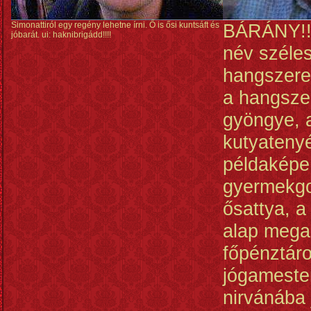
Simonattiról egy regény lehetne írni. Ő is ősi kuntsáft és
BÁRÁNY!!!
jóbarát. ui: haknibrigádd!!!!
név széles
hangszere
a hangsze
gyöngye, 
kutyateny
példaképe
gyermekg
ősattya, 
alap mega
főpénztáro
jógameste
nirvánába 