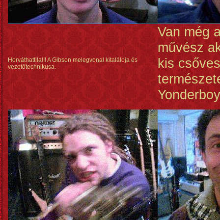
Van még a
művész aki
kis csőves
Horváthattila!!! A Gibson melegvonal kitaláloja és
vezetőtechnikusa.
természet
Yonderbo