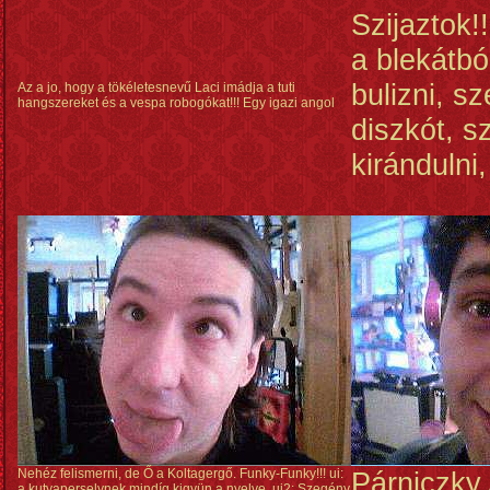
Szijaztok!
a blekátbó
bulizni, s
Az a jo, hogy a tökéletesnevű Laci imádja a tuti
hangszereket és a vespa robogókat!!! Egy igazi angol
diszkót, s
kirándulni, 
Nehéz felismerni, de Ő a Koltagergő. Funky-Funky!!! ui:
Párniczky 
a kutyaperselynek mindíg kigyün a nyelve. ui2: Szegény