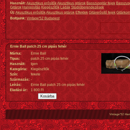
Használt:
Akusztikus erősítők
Akusztikus gitárok
Basszusgitár fejek
Basszus
Gitárok
Hangosítás
Kiegészítők
Ládák
Stúdióberendezések
Új:
Akusztikus erősítők
Akusztikus gitárok
Effektek
Gitárerősítő fejek
Gitárko
Boltjaink:
Vintage'52 Budapest
Ernie Ball patch 25 cm pipás fehér
Márka:
Ernie Ball
Tipus:
patch 25 cm pipás fehér
Használt:
Igen
Kategória:
Kiegészítők
Szín:
fekete
Származás
:
-
Leírás:
Ernie Ball patch 25 cm pipás fehér
Eladási ár:
1 800 Ft
Vintage'52 Hang