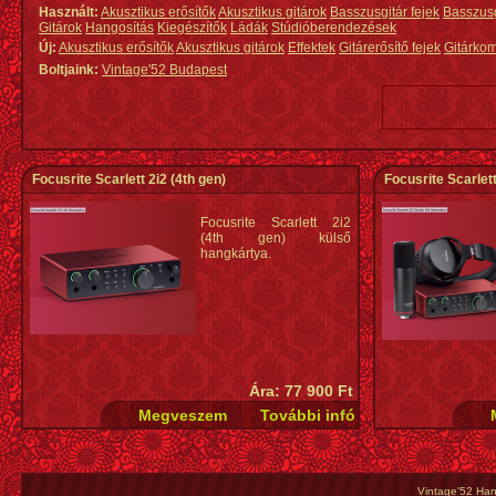
Használt:
Akusztikus erősítők
Akusztikus gitárok
Basszusgitár fejek
Basszus
Gitárok
Hangosítás
Kiegészítők
Ládák
Stúdióberendezések
Új:
Akusztikus erősítők
Akusztikus gitárok
Effektek
Gitárerősítő fejek
Gitárko
Boltjaink:
Vintage'52 Budapest
Focusrite Scarlett 2i2 (4th gen)
Focusrite Scarlett
Focusrite Scarlett 2i2
(4th gen) külső
hangkártya.
Ára: 77 900 Ft
Vintage'52 Hang