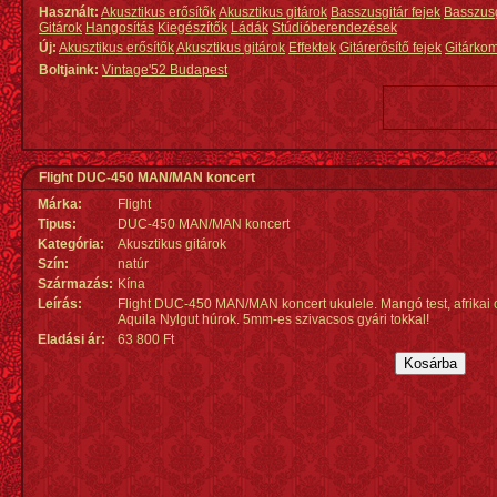
Használt:
Akusztikus erősítők
Akusztikus gitárok
Basszusgitár fejek
Basszus
Gitárok
Hangosítás
Kiegészítők
Ládák
Stúdióberendezések
Új:
Akusztikus erősítők
Akusztikus gitárok
Effektek
Gitárerősítő fejek
Gitárko
Boltjaink:
Vintage'52 Budapest
Flight DUC-450 MAN/MAN koncert
Márka:
Flight
Tipus:
DUC-450 MAN/MAN koncert
Kategória:
Akusztikus gitárok
Szín:
natúr
Származás
:
Kína
Leírás:
Flight DUC-450 MAN/MAN koncert ukulele. Mangó test, afrikai 
Aquila Nylgut húrok. 5mm-es szivacsos gyári tokkal!
Eladási ár:
63 800 Ft