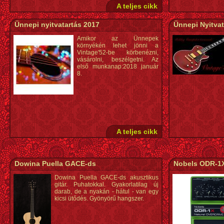
A teljes cikk
Ünnepi nyitvatartás 2017
Ünnepi Nyitvat
Amikor az Ünnepek
környékén lehet jönni a
Vintage'52-be körbenézni,
vásárolni, beszélgetni. Az
első munkanap:2018 január
8.
A teljes cikk
Dowina Puella GACE-ds
Nobels ODR-1X
Dowina Puella GACE-ds akusztikus
gitár. Puhatokkal. Gyakorlatilag új
darab, de a nyakán - hátul - van egy
kicsi ütődés. Gyönyörű hangszer.