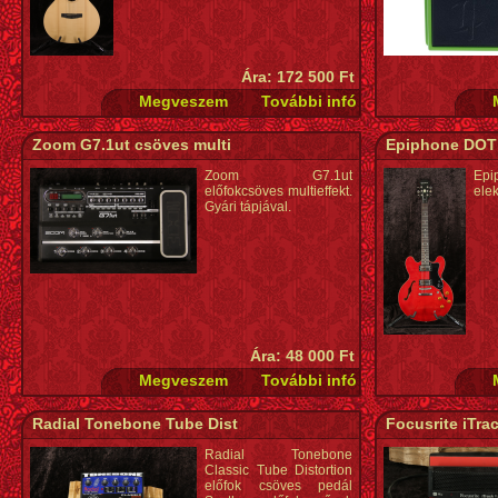
Ára: 172 500 Ft
Zoom G7.1ut csöves multi
Epiphone DOT
Zoom G7.1ut
Ep
előfokcsöves multieffekt.
elek
Gyári tápjával.
Ára: 48 000 Ft
Radial Tonebone Tube Dist
Focusrite iTra
Radial Tonebone
Classic Tube Distortion
előfok csöves pedál