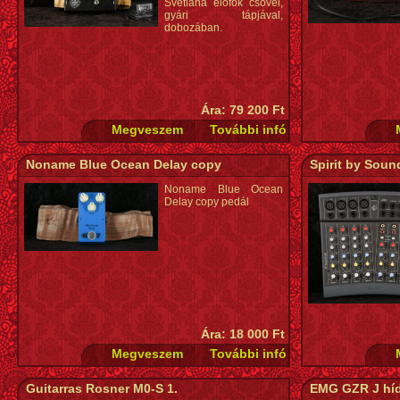
Svetlana előfok csővel,
gyári tápjával,
dobozában.
Ára: 79 200 Ft
Noname Blue Ocean Delay copy
Spirit by Soun
Noname Blue Ocean
Delay copy pedál
Ára: 18 000 Ft
Guitarras Rosner M0-S 1.
EMG GZR J hí