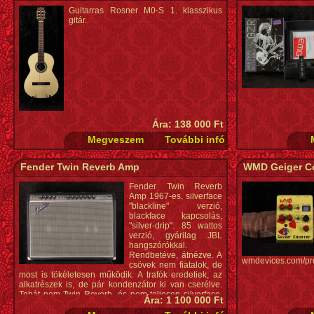
Guitarras Rosner M0-S 1. klasszikus
gitár.
Ára: 138 000 Ft
Fender Twin Reverb Amp
WMD Geiger C
Fender Twin Reverb
Amp 1967-es, silverface
"blackline" verzió,
blackface kapcsolás,
"silver-drip". 85 wattos
verzió, gyárilag JBL
hangszórókkal.
Rendbetéve, átnézve. A
wmdevices.com/pro
csövek nem fiatalok, de
most is tökéletesen működik. A trafók eredetiek, az
alkatrészek is, de pár kondenzátor ki van cserélve.
Tehát nem Twin Reverb, és nem teljesen silverface,
Ára: 1 100 000 Ft
mert a kapcsolás még blackface.