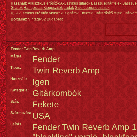
Használt:
Akusztikus erősítők
Akusztikus gitárok
Basszusgitár fejek
Basszus
Gitárok
Hangosítás
Kiegészítők
Ládák
Stúdióberendezések
Új:
Akusztikus erősítők
Akusztikus gitárok
Effektek
Gitárerősítő fejek
Gitárko
Boltjaink:
Vintage'52 Budapest
Fender Twin Reverb Amp
Márka:
Fender
Tipus:
Twin Reverb Amp
Használt:
Igen
Kategória:
Gitárkombók
Szín:
Fekete
Származás
:
USA
Leírás:
Fender Twin Reverb Amp 19