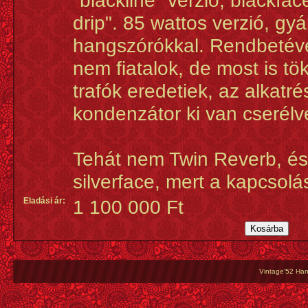
"blackline" verzió, blackfac
drip". 85 wattos verzió, gyá
hangszórókkal. Rendbetéve
nem fiatalok, de most is t
trafók eredetiek, az alkatré
kondenzátor ki van cserélv
Tehát nem Twin Reverb, és
silverface, mert a kapcsol
Eladási ár:
1 100 000 Ft
Vintage'52 Hang